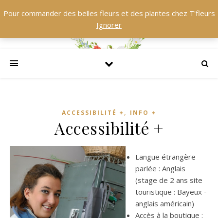
Pour commander des belles fleurs et des plantes chez T'fleurs
Ignorer
,
ACCESSIBILITÉ +
INFO +
Accessibilité +
Langue étrangère
parlée : Anglais
(stage de 2 ans site
touristique : Bayeux -
anglais américain)
Accès à la boutique :