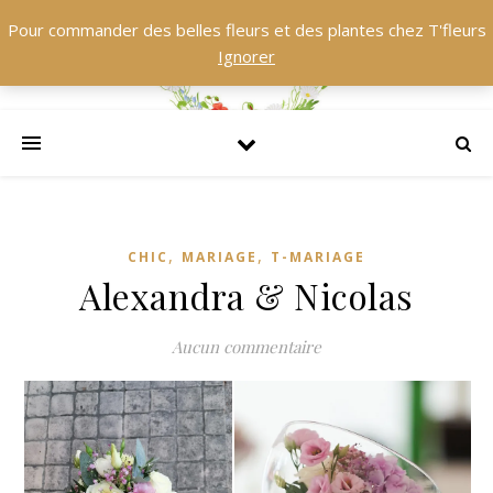
Pour commander des belles fleurs et des plantes chez T'fleurs
Ignorer
,
,
CHIC
MARIAGE
T-MARIAGE
Alexandra & Nicolas
Aucun commentaire