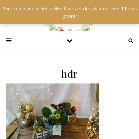
Pour commander des belles fleurs et des plantes chez T'fleurs
Ignorer
hdr