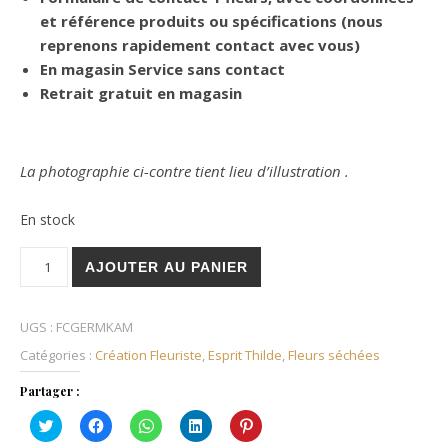
et référence produits ou spécifications (nous
reprenons rapidement contact avec vous)
En magasin Service sans contact
Retrait gratuit en magasin
La photographie ci-contre tient lieu d’illustration .
En stock
quantité de Peigne en fleurs séchées
AJOUTER AU PANIER
UGS :
FCGERMKAM
Catégories :
Création Fleuriste
,
Esprit Thilde
,
Fleurs séchées
Partager :
Cliquez
Cliquez
Cliquez
Cliquez
Cliquez
pour
pour
pour
pour
pour